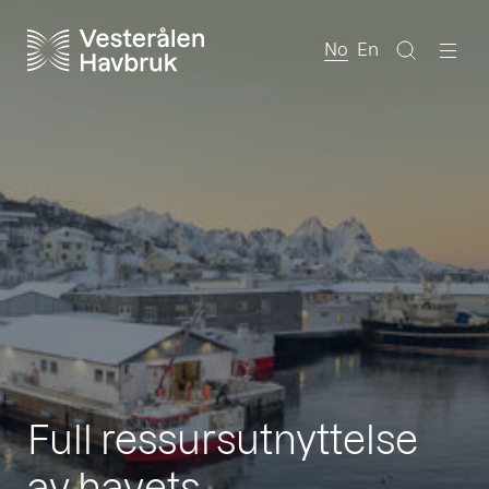
No
En
Full ressursutnyttelse
av havets