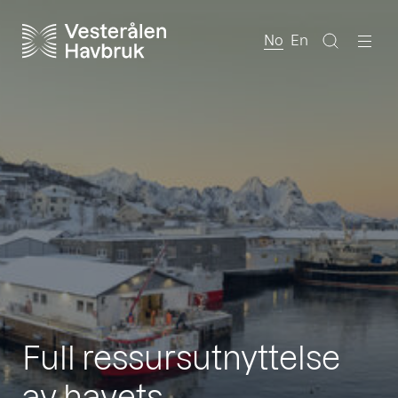
No
En
Full ressursutnyttelse
av havets