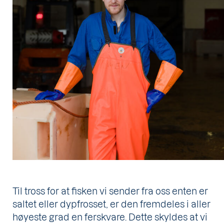
Til tross for at fisken vi sender fra oss enten er
saltet eller dypfrosset, er den fremdeles i aller
høyeste grad en ferskvare. Dette skyldes at vi