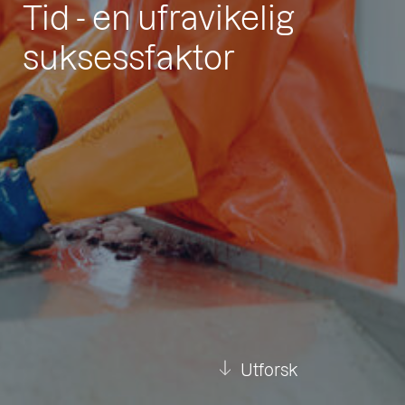
Tid - en ufravikelig
suksessfaktor
Utforsk