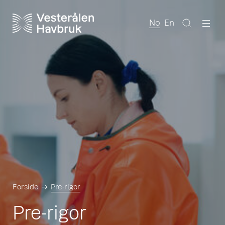
No
En
Forside
Pre-rigor
Pre-rigor