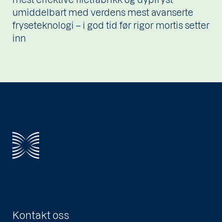
umiddelbart med verdens mest avanserte
fryseteknologi – i god tid før rigor mortis setter
inn
Kontakt oss