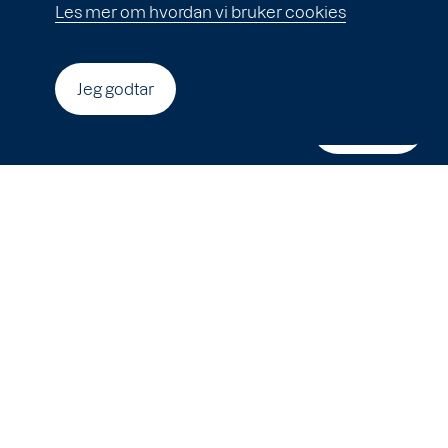
Registrer deg for de siste nyhetene og
Les mer om hvordan vi bruker cookies
oppdateringene om Vesterålen Havbruk.
Jeg godtar
Din e-postadresse
Send inn
Cookies
Personvern
Åpenhetsloven
Til toppen av siden
© 2026 Vesterålen Havbruk A/S