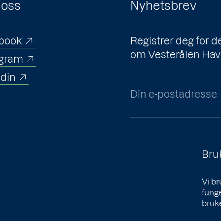
 oss
Nyhetsbrev
book
Registrer deg for 
om Vesterålen Hav
agram
edin
Din e-postadresse
Bru
Vi br
funge
bruke