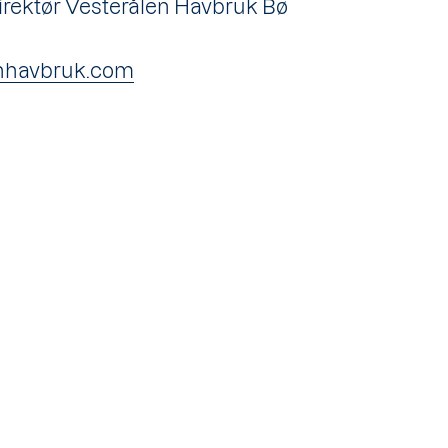
irektør Vesterålen Havbruk Bø
nhavbruk.com