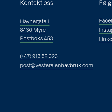
Kontakt oss
Følg
Face
Havnegata 1
8430 Myre
Inst
Postboks 453
Link
(+47) 913 52 023
post@vesteralenhavbruk.com