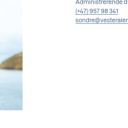
Administrerende d
(+47) 957 98 341
sondre@vesterale