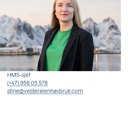
HMS-sjef
(+47) 958 05 578
stine@vesteralenhavbruk.com