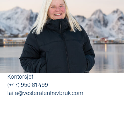
Kontorsjef
(+47) 950 81 499
laila@vesteralenhavbruk.com